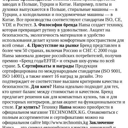
заводах в Польше, Турции и Китае. Например, плиты и
духовки выпускаются в Польше, стиральные машины — в
Турции, а холодильники и посудомоечные машины — в
Китае. Все производства соответствуют стандартам ISO, CE,
VDE и Ростест.
3. Философия бренда
Hansa создает технику,
которая превращает рутину в удовольствие. Акцент на
безопасность, экологичность материалов и удобство
использования делает кухню комфортным пространством для
всей семьи .
4. Присутствие на рынке
Бренд представлен в
более чем 50 странах, включая Россию и СНГ. С 2000 года
Hansa завоевала доверие российских потребителей, получив
премию «Бренд года/EFFIE» и открыв шоу-румы по всей
стране.
5. Сертификаты и награды
Продукция
сертифицирована по международным стандартам (ISO 9001,
ISO 14001), а также имеет 16 наград за дизайн. Это
подтверждает ее соответствие высшим критериям качества и
безопасности.
Для кого?
Hansa идеально подходит для тех,
кто ценит баланс между стоимостью и качеством. Бренд
предлагает решения как для компактных кухонь, так и для
просторных интерьеров, делая акцент на функциональности и
стиле.
Где купить?
Технику
Hansa
можно приобрести в
официальном магазине TECHNOMIX.KG. Ознакомиться с
полным ассортиментом и сертификатами можно на
официальном сайте http://www.technomix,kg
Заключение
Hansa — это символ европейского качества, инноваций и