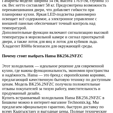
Габариты модели: ширина 54 см, высота 176.9 см, глубина 55
см. Вес нетто составляет 58 кг. Предусмотрена возможность
перенавешивания двери, что добавляет гибкости при
планировке кухни. Яркая LED-подсветка равномерно
освещает всё содержимое, а электронное управление с
внешней панелью обеспечивает точный контроль над
температурой.
Дополнительные функции включают сигнализацию высокой
температуры в морозильной камере и сигнал приоткрытой
двери, а также лоток для яиц и лоток для кубиков льда.
Хладагент R600a безопасен для окружающей среды.
Почему стоит выбрать Hansa BK256.2NFZC
Этот холодильник — идеальное решение для современной
кухни, где важны функциональность, экономия пространства
и надёжность. Hansa — это бренд с европейскими корнями,
предлагающий качественную бытовую технику по доступным
ценам. Модель BK256.2NFZC получила положительные
отзывы покупателей за тихую работу, вместительность и
продуманный дизайн.
Купить встраиваемый холодильник Hansa BK256.2NFZC в
Бишкеке можно в интернет-магазине Technomix.kg. Мы
предлагаем официальную гарантию, быструю доставку по
всему Кыргызстану и выгодные цены. Полные технические