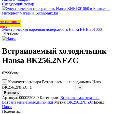
Следующий товар
те наличие
цену!
Электрическая варочная поверхность Hansa BHEI301060
15200
сом
Встраиваемый холодильник
Hansa BK256.2NFZC
62990
сом
Количество товара Встраиваемый холодильник Hansa
BK256.2NFZC
В корзину
Артикул:
00002508-0
Категории:
Встраиваемая техника
,
Встраиваемые холодильники
Метка:
BK256.2NFZC
Бренд:
Hansa
Поделиться