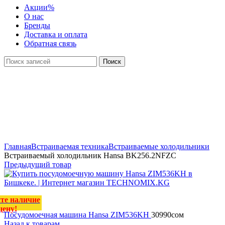
Акции
%
О нас
Бренды
Доставка и оплата
Обратная связь
Поиск
Уточняйте наличие
и цену!
Нажмите, чтобы увеличить
Главная
Встраиваемая техника
Встраиваемые холодильники
Встраиваемый холодильник Hansa BK256.2NFZC
Предыдущий товар
те наличие
цену!
Посудомоечная машина Hansa ZIM536KH
30990
сом
Назад к товарам