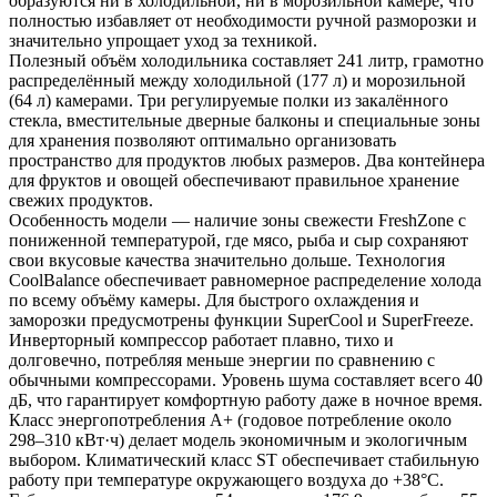
образуются ни в холодильной, ни в морозильной камере, что
полностью избавляет от необходимости ручной разморозки и
значительно упрощает уход за техникой.
Полезный объём холодильника составляет 241 литр, грамотно
распределённый между холодильной (177 л) и морозильной
(64 л) камерами. Три регулируемые полки из закалённого
стекла, вместительные дверные балконы и специальные зоны
для хранения позволяют оптимально организовать
пространство для продуктов любых размеров. Два контейнера
для фруктов и овощей обеспечивают правильное хранение
свежих продуктов.
Особенность модели — наличие зоны свежести FreshZone с
пониженной температурой, где мясо, рыба и сыр сохраняют
свои вкусовые качества значительно дольше. Технология
CoolBalance обеспечивает равномерное распределение холода
по всему объёму камеры. Для быстрого охлаждения и
заморозки предусмотрены функции SuperCool и SuperFreeze.
Инверторный компрессор работает плавно, тихо и
долговечно, потребляя меньше энергии по сравнению с
обычными компрессорами. Уровень шума составляет всего 40
дБ, что гарантирует комфортную работу даже в ночное время.
Класс энергопотребления A+ (годовое потребление около
298–310 кВт·ч) делает модель экономичным и экологичным
выбором. Климатический класс ST обеспечивает стабильную
работу при температуре окружающего воздуха до +38°C.