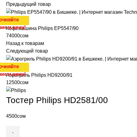
Предыдущий товар
очняйте
ие и цену!
Кофемашина Philips EP5547/90
74000
сом
Назад к товарам
Следующий товар
очняйте
ие и цену!
Аэрогриль Philips HD9200/91
12500
сом
Тостер Philips HD2581/00
4500
сом