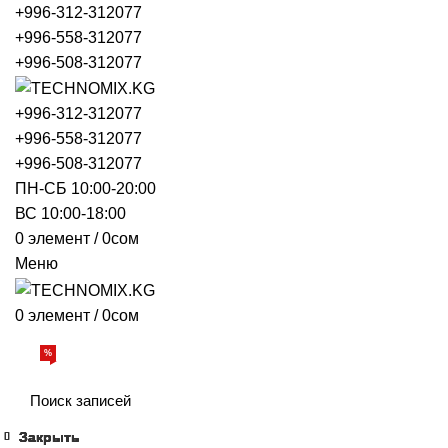
+996-312-312077
+996-558-312077
+996-508-312077
+996-312-312077
+996-558-312077
+996-508-312077
ПН-СБ 10:00-20:00
ВС 10:00-18:00
0
элемент
/
0
сом
Меню
0
элемент
/
0
сом
Просмотр категорий
%
АКЦИИ
О НАС
БРЕНДЫ
ДОСТАВКА И ОПЛАТА
ОБРАТНАЯ
Закрыть
Закрыть
Закрыть
Закрыть
Закрыть
Закрыть
Закрыть
Закрыть
Закрыть
Закрыть