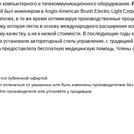
же компьютерного и телекоммуникационного оборудования.
P
ыл инженером в Anglo-American Brush Electric Light Corp
мпочек, в то же время оптимизируя производственные проц
ку, которая легла в основу международного расширения к
му качеству, а не к низкой стоимости. В последующие годы
установили авторитарный стиль управления, с традицией з
да предоставляла бесплатную медицинскую помощь. Члены 
ется публичной офертой.
ут отличаться от указанных или быть изменены производителем бе
е производителя или уточняйте у продавцов.