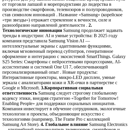
от торговли лапшой и морепродуктами до лидерства в
производстве смартфонов, телевизоров и полупроводников,
став символом инноваций . Название «Samsung» (корейское
«три звезды») отражает стремление к вечности, силе и
разнообразию направлений деятельности .
2.
Технологические инновации
Samsung продолжает задавать
тренды в индустрии: AI и умные устройства: В 2025 году
компания представила Samsung Vision AI —
интеллектуальные экраны с адаптивными функциями,
включая мгновенный перевод субтитров, генеративное
оформление и интеграцию с экосистемой SmartThings. Galaxy
S25 Series: Смартфоны с нейросетевыми процессорами, AI-
ассистентами и системой One UI 7, обеспечивающей
персонализированный опыт . Новые продукты:
Интерактивные проекторы, микро-LED дисплеи, умные
зеркала с анализаторами кожи и XR-очки в партнерстве с
Google и Microsoft.
3.Корпоративная социальная
ответственность
Samsung следует строгому глобальному
кодексу этики, внедряя стратегию «Together for Tomorrow!
Enabling People» для поддержки социальных инициатив.
Компания инвестирует в обучение сотрудников, экологичные
технологии и проекты, объединяющие искусство с
технологиями (например, The Frame Pro с коллекцией
Samsung Art Store).
4. Глобальное влияние
Samsung Electronics
— крупнейший производитель телевизоров, смартфонов и