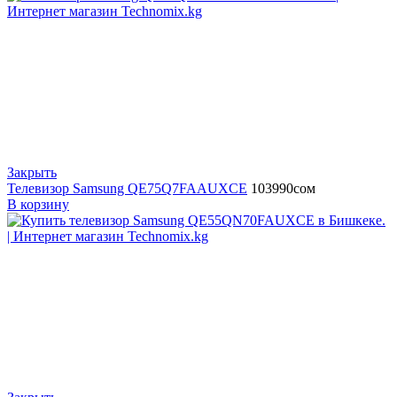
Закрыть
Телевизор Samsung QE75Q7FAAUXCE
103990
сом
В корзину