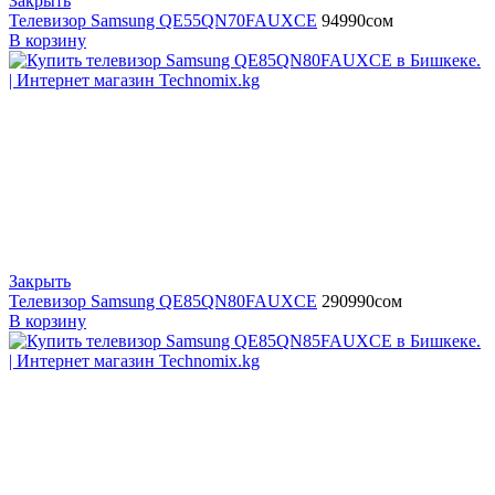
Закрыть
Телевизор Samsung QE55QN70FAUXCE
94990
сом
В корзину
Закрыть
Телевизор Samsung QE85QN80FAUXCE
290990
сом
В корзину