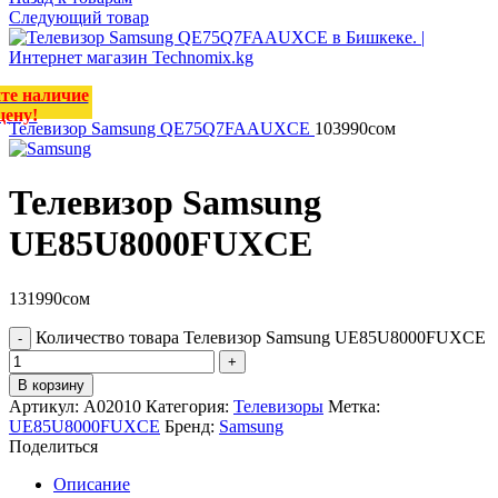
Следующий товар
те наличие
цену!
Телевизор Samsung QE75Q7FAAUXCE
103990
сом
Телевизор Samsung
UE85U8000FUXCE
131990
сом
Количество товара Телевизор Samsung UE85U8000FUXCE
В корзину
Артикул:
А02010
Категория:
Телевизоры
Метка:
UE85U8000FUXCE
Бренд:
Samsung
Поделиться
Описание