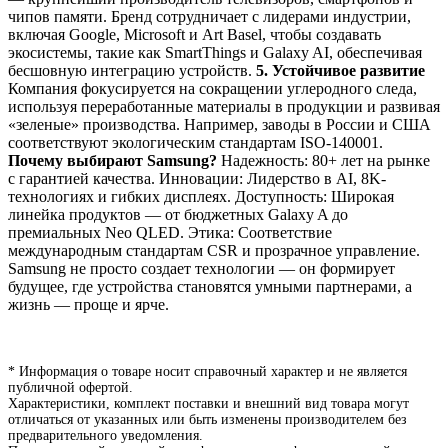
чипов памяти. Бренд сотрудничает с лидерами индустрии,
включая Google, Microsoft и Art Basel, чтобы создавать
экосистемы, такие как SmartThings и Galaxy AI, обеспечивая
бесшовную интеграцию устройств.
5. Устойчивое развитие
Компания фокусируется на сокращении углеродного следа,
используя переработанные материалы в продукции и развивая
«зеленые» производства. Например, заводы в России и США
соответствуют экологическим стандартам ISO-140001.
Почему выбирают Samsung?
Надежность: 80+ лет на рынке
с гарантией качества. Инновации: Лидерство в AI, 8K-
технологиях и гибких дисплеях. Доступность: Широкая
линейка продуктов — от бюджетных Galaxy A до
премиальных Neo QLED. Этика: Соответствие
международным стандартам CSR и прозрачное управление.
Samsung не просто создает технологии — он формирует
будущее, где устройства становятся умными партнерами, а
жизнь — проще и ярче.
* Информация о товаре носит справочный характер и не является
публичной офертой.
Характеристики, комплект поставки и внешний вид товара могут
отличаться от указанных или быть изменены производителем без
предварительного уведомления.