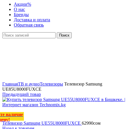
Акции
%
О нас
Бренды
Доставка и оплата
Обратная связь
Поиск
Уточняйте наличие
и цену!
Нажмите, чтобы увеличить
Главная
ТВ и аудио
Телевизоры
Телевизор Samsung
UE85U8000FUXCE
Предыдущий товар
те наличие
цену!
Телевизор Samsung UE55U8000FUXCE
62990
сом
Назад к товарам