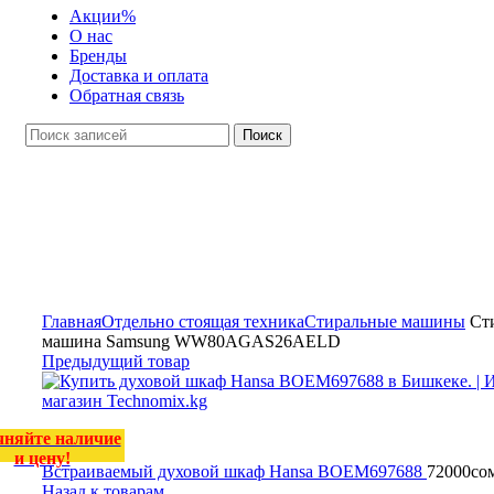
Акции
%
О нас
Бренды
Доставка и оплата
Обратная связь
Поиск
Уточняйте наличие
и цену!
Нажмите, чтобы увеличить
Главная
Отдельно стоящая техника
Стиральные машины
Сти
машина Samsung WW80AGAS26AELD
Предыдущий товар
чняйте наличие
и цену!
Встраиваемый духовой шкаф Hansa BOEM697688
72000
со
Назад к товарам