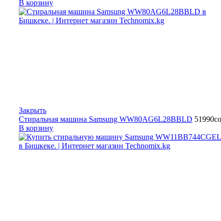
В корзину
Закрыть
Стиральная машина Samsung WW80AG6L28BBLD
51990
с
В корзину