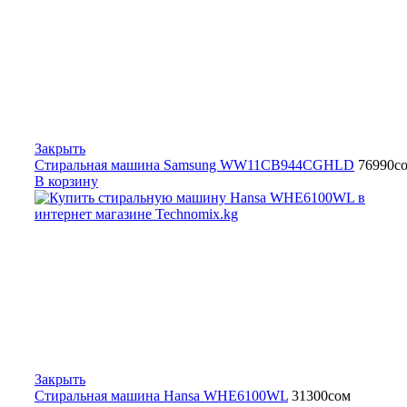
Закрыть
Стиральная машина Samsung WW11CB944CGHLD
76990
с
В корзину
Закрыть
Стиральная машина Hansa WHE6100WL
31300
сом