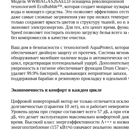
Модель WW80AGAS26AELD оснащена революционной
технологией EcoBubble™, которая создает мощные пузырьк
воды и моющего средства. Это позволяет эффективно отст
даже самые сложные загрязнения уже при низких температу
только сохраняет яркость цветов и структуру тканей, но и 
экономит электроэнергию. Для тех, кто ценит время, функ
Speed позволяет постирать полную загрузку белья всего за 
без компромиссов в качестве очистки.
Ваш дом в безопасности с технологией AquaProtect, котора
обеспечивает двойную защиту от протечек. Система мгно
обнаруживает малейшее наличие воды и автоматически ос
цикл, предотвращая потенциальный ущерб. Дополнитель
уверенность в гигиене обеспечивает функция Drum Clean+,
удаляет 99.9% бактерий, вызывающих неприятные запахи,
поддерживая барабан и резиновую прокладку в идеальной 
Экономичность и комфорт в каждом цикле
Цифровой инверторный мотор не только отличается искл
долговечностью (гарантия 10 лет), но и работает невероятн
Уровень шума при стирке составляет всего 57 дБ, а при о
дБ, что делает эксплуатацию максимально комфортной даж
время. Высокий класс энергоэффективности A+++ и низко
энергопотребление (157 кВт/ч) означают реальную эконом