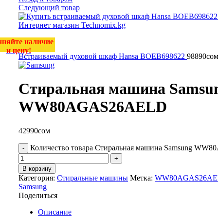
Следующий товар
чняйте наличие
и цену!
Встраиваемый духовой шкаф Hansa BOEB698622
98890
со
Стиральная машина Samsu
WW80AGAS26AELD
42990
сом
Количество товара Стиральная машина Samsung W
В корзину
Категория:
Стиральные машины
Метка:
WW80AGAS26AE
Samsung
Поделиться
Описание