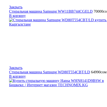
Закрыть
Стиральная машина Samsung WW11BB744CGELD
70000
с
В корзину
Закрыть
Стиральная машина Samsung WD80T554CBT/LD
64990
сом
В корзину