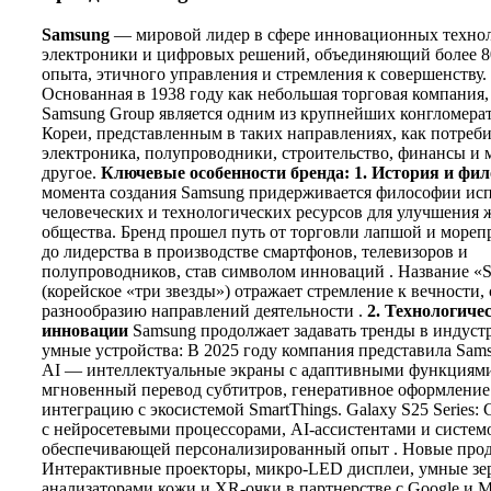
Samsung
— мировой лидер в сфере инновационных техно
электроники и цифровых решений, объединяющий более 8
опыта, этичного управления и стремления к совершенству.
Основанная в 1938 году как небольшая торговая компания,
Samsung Group является одним из крупнейших конгломер
Кореи, представленным в таких направлениях, как потреби
электроника, полупроводники, строительство, финансы и 
другое.
Ключевые особенности бренда:
1. История и фи
момента создания Samsung придерживается философии ис
человеческих и технологических ресурсов для улучшения 
общества. Бренд прошел путь от торговли лапшой и море
до лидерства в производстве смартфонов, телевизоров и
полупроводников, став символом инноваций . Название «
(корейское «три звезды») отражает стремление к вечности, 
разнообразию направлений деятельности .
2. Технологиче
инновации
Samsung продолжает задавать тренды в индустр
умные устройства: В 2025 году компания представила Sams
AI — интеллектуальные экраны с адаптивными функциями
мгновенный перевод субтитров, генеративное оформление
интеграцию с экосистемой SmartThings. Galaxy S25 Series
с нейросетевыми процессорами, AI-ассистентами и системо
обеспечивающей персонализированный опыт . Новые про
Интерактивные проекторы, микро-LED дисплеи, умные зер
анализаторами кожи и XR-очки в партнерстве с Google и Mi