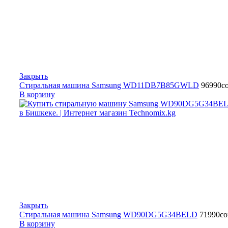
Закрыть
Стиральная машина Samsung WD11DB7B85GWLD
96990
с
В корзину
Закрыть
Стиральная машина Samsung WD90DG5G34BELD
71990
с
В корзину