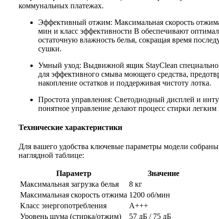
коммунальных платежах.
Эффективный отжим: Максимальная скорость отжима
мин и класс эффективности B обеспечивают оптима
остаточную влажность белья, сокращая время после
сушки.
Умный уход: Выдвижной ящик StayClean специально
для эффективного смыва моющего средства, предотв
накопление остатков и поддерживая чистоту лотка.
Простота управления: Светодиодный дисплей и инт
понятное управление делают процесс стирки легким
Технические характеристики
Для вашего удобства ключевые параметры модели собраны
наглядной таблице:
Параметр
Значение
Максимальная загрузка белья
8 кг
Максимальная скорость отжима
1200 об/мин
Класс энергопотребления
A+++
Уровень шума (стирка/отжим)
57 дБ / 75 дБ