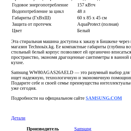
Годовое энергопотребление
157 кВтч
Водопотребление за цикл
48 л
Габариты (ГxВxШ)
60 x 85 x 45 см
Защита от протечек
AquaProtect (полная)
Цвет
Белый
Эта стиральная машина доступна к заказу в Бишкеке через
магазин Technoьix.kg. Ее компактные габариты (глубина все
стильный белый корпус позволяют ей органично вписаться
пространство, экономя драгоценные сантиметры в ванной 
кухне.
Samsung WW80AGAS26AELD — это разумный выбор для т
ищет надежную, технологичную и экономичную помощниц
Подарите себе и своей семье преимущества интеллектуаль
уже сегодня.
Подробности на официальном сайте
SAMSUNG.COM
Детали
Производитель
Samsung