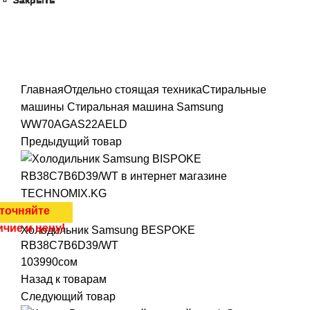
Закрыть
Закрыть
Закрыть
Закрыть
Закрыть
Закрыть
Закрыть
Закрыть
Закрыть
Закрыть
точняйте
ичие и цену!
Нажмите, чтобы увеличить
Главная
Отдельно стоящая техника
Стиральные
машины
Стиральная машина Samsung
WW70AGAS22AELD
Предыдущий товар
точняйте
ичие и цену!
Холодильник Samsung BESPOKE
RB38C7B6D39/WT
103990
сом
Назад к товарам
Следующий товар