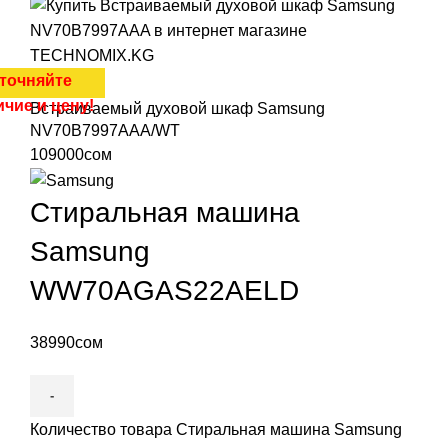
точняйте
ичие и цену!
Встраиваемый духовой шкаф Samsung
NV70B7997AAA/WT
109000
сом
Стиральная машина
Samsung
WW70AGAS22AELD
38990
сом
Количество товара Стиральная машина Samsung