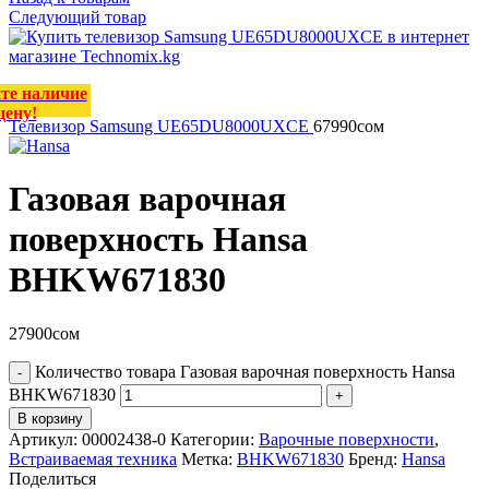
Следующий товар
те наличие
цену!
Телевизор Samsung UE65DU8000UXCE
67990
сом
Газовая варочная
поверхность Hansa
BHKW671830
27900
сом
Количество товара Газовая варочная поверхность Hansa
BHKW671830
В корзину
Артикул:
00002438-0
Категории:
Варочные поверхности
,
Встраиваемая техника
Метка:
BHKW671830
Бренд:
Hansa
Поделиться