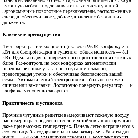
панель из закаленного стекла гармонично впишется в любую
кухонную мебель, подчеркивая стиль и чистоту линий.
Эргономичные поворотные переключатели, расположенные
спереди, обеспечивают удобное управление без лишних
движений.
Ключевые преимущества
4 конфорки разной мощности (включая WOK-конфорку 3.5
кВт для быстрой жарки и тушения), общая мощность — 8.1
кВт. Идеально для одновременного приготовления сложных
блюд. Газ-контроль на всех конфорках автоматически
перекрывает подачу газа при затухании пламени,
предотвращая утечки и обеспечивая безопасность вашей
семьи. Автоматический электроподжиг: больше не нужны
спички или зажигалки. Достаточно повернуть регулятор — и
конфорка мгновенно загорится.
Практичность и установка
Прочные чугунные решетки выдерживают тяжелую посуду,
равномерно распределяют тепло и устойчивы к деформации
даже при высоких температурах. Панель легко встраивается в
столешницу благодаря компактным размерам: габариты для
ниши — 560×490 мм (ширина/глубина). В комплект входит