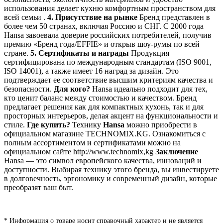
использования делает кухню комфортным пространством для
всей семьи .
4. Присутствие на рынке
Бренд представлен в
более чем 50 странах, включая Россию и СНГ. С 2000 года
Hansa завоевала доверие российских потребителей, получив
премию «Бренд года/EFFIE» и открыв шоу-румы по всей
стране.
5. Сертификаты и награды
Продукция
сертифицирована по международным стандартам (ISO 9001,
ISO 14001), а также имеет 16 наград за дизайн. Это
подтверждает ее соответствие высшим критериям качества и
безопасности.
Для кого?
Hansa идеально подходит для тех,
кто ценит баланс между стоимостью и качеством. Бренд
предлагает решения как для компактных кухонь, так и для
просторных интерьеров, делая акцент на функциональности и
стиле.
Где купить?
Технику
Hansa
можно приобрести в
официальном магазине TECHNOMIX.KG. Ознакомиться с
полным ассортиментом и сертификатами можно на
официальном сайте http://www.technomix,kg
Заключение
Hansa — это символ европейского качества, инноваций и
доступности. Выбирая технику этого бренда, вы инвестируете
в долговечность, эргономику и современный дизайн, которые
преобразят ваш быт.
* Информация о товаре носит справочный характер и не является