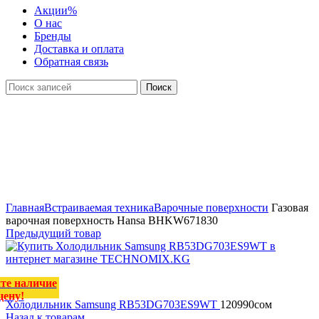
Акции
%
О нас
Бренды
Доставка и оплата
Обратная связь
Поиск
Уточняйте наличие
и цену!
Нажмите, чтобы увеличить
Главная
Встраиваемая техника
Варочные поверхности
Газовая
варочная поверхность Hansa BHKW671830
Предыдущий товар
те наличие
цену!
Холодильник Samsung RB53DG703ES9WT
120990
сом
Назад к товарам