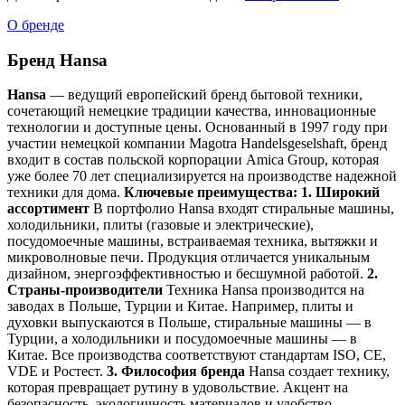
О бренде
Бренд Hansa
Hansa
— ведущий европейский бренд бытовой техники,
сочетающий немецкие традиции качества, инновационные
технологии и доступные цены. Основанный в 1997 году при
участии немецкой компании Magotra Handelsgeselshaft, бренд
входит в состав польской корпорации Amica Group, которая
уже более 70 лет специализируется на производстве надежной
техники для дома.
Ключевые преимущества:
1. Широкий
ассортимент
В портфолио Hansa входят стиральные машины,
холодильники, плиты (газовые и электрические),
посудомоечные машины, встраиваемая техника, вытяжки и
микроволновые печи. Продукция отличается уникальным
дизайном, энергоэффективностью и бесшумной работой.
2.
Страны-производители
Техника Hansa производится на
заводах в Польше, Турции и Китае. Например, плиты и
духовки выпускаются в Польше, стиральные машины — в
Турции, а холодильники и посудомоечные машины — в
Китае. Все производства соответствуют стандартам ISO, CE,
VDE и Ростест.
3. Философия бренда
Hansa создает технику,
которая превращает рутину в удовольствие. Акцент на
безопасность, экологичность материалов и удобство