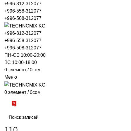
+996-312-312077
+996-558-312077
+996-508-312077
+996-312-312077
+996-558-312077
+996-508-312077
ПН-СБ 10:00-20:00
ВС 10:00-18:00
0
элемент
/
0
сом
Меню
0
элемент
/
0
сом
Просмотр категорий
%
АКЦИИ
О НАС
БРЕНДЫ
ДОСТАВКА И ОПЛАТА
ОБРАТНАЯ
110