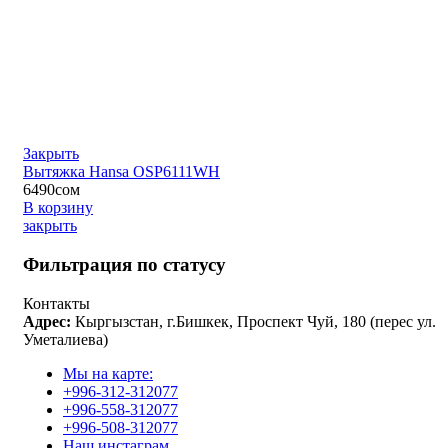
Закрыть
Вытяжка Hansa OSP6111WH
6490
сом
В корзину
закрыть
Фильтрация по статусу
Контакты
Адрес:
Кыргызстан, г.Бишкек, Проспект Чуй, 180 (перес ул.
Уметалиева)
Мы на карте:
+996-312-312077
+996-558-312077
+996-508-312077
Наш инстаграм