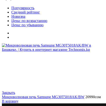
Популярность
Средний рейтинг
Новизна
Цена: по возрастанию
Цена: по убыванию
Закрыть
Микроволновая печь Samsung MG30T5018AK/BW
20990
сом
В корзину