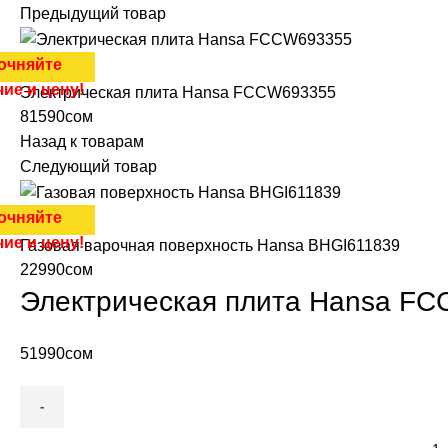
Предыдущий товар
очняйте
ие и цену!
Электрическая плита Hansa FCCW693355
81590
сом
Назад к товарам
Следующий товар
очняйте
ие и цену!
Газовая варочная поверхность Hansa BHGI611839
22990
сом
Электрическая плита Hansa F
51990
сом
Количество