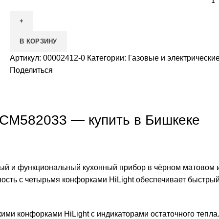
товара
Электрическая
плита
В КОРЗИНУ
Hansa
FCCM582033
Артикул:
00002412-0
Категории:
Газовые и электрически
Поделиться
CCM582033 — купить в Бишкеке
ый и функциональный кухонный прибор в чёрном матовом и
ность с четырьмя конфорками HiLight обеспечивает быстр
ими конфорками HiLight с индикаторами остаточного тепла