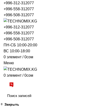
+996-312-312077
+996-558-312077
+996-508-312077
+996-312-312077
+996-558-312077
+996-508-312077
ПН-СБ 10:00-20:00
ВС 10:00-18:00
0
элемент
/
0
сом
Меню
0
элемент
/
0
сом
Просмотр категорий
%
АКЦИИ
О НАС
БРЕНДЫ
ДОСТАВКА И ОПЛАТА
ОБРАТНАЯ
Закрыть
Закрыть
Закрыть
Закрыть
Закрыть
Закрыть
Закрыть
Закрыть
Закрыть
Закрыть