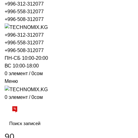
+996-312-312077
+996-558-312077
+996-508-312077
+996-312-312077
+996-558-312077
+996-508-312077
ПН-СБ 10:00-20:00
ВС 10:00-18:00
0
элемент
/
0
сом
Меню
0
элемент
/
0
сом
Просмотр категорий
%
АКЦИИ
О НАС
БРЕНДЫ
ДОСТАВКА И ОПЛАТА
ОБРАТНАЯ
90