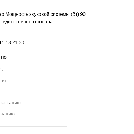
р Мощность звуковой системы (Вт)
90
 единственного товара
15
18
21
30
 по
ть
тинг
зрастанию
ыванию