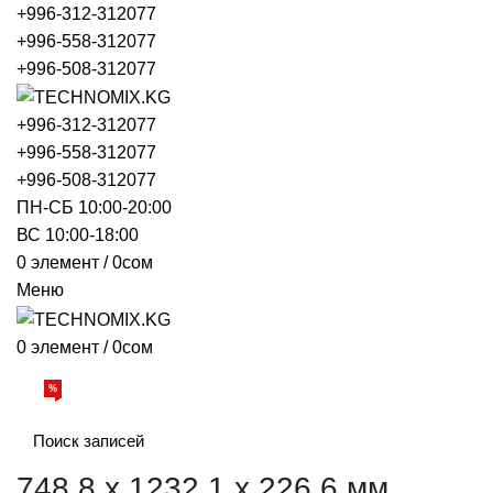
+996-312-312077
+996-558-312077
+996-508-312077
+996-312-312077
+996-558-312077
+996-508-312077
ПН-СБ 10:00-20:00
ВС 10:00-18:00
0
элемент
/
0
сом
Меню
0
элемент
/
0
сом
Просмотр категорий
%
АКЦИИ
О НАС
БРЕНДЫ
ДОСТАВКА И ОПЛАТА
ОБРАТНАЯ
748.8 x 1232.1 x 226.6 мм