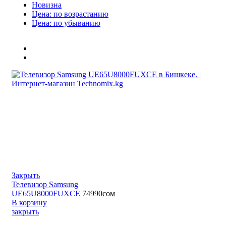
Новизна
Цена: по возрастанию
Цена: по убыванию
Закрыть
Телевизор Samsung
UE65U8000FUXCE
74990
сом
В корзину
закрыть